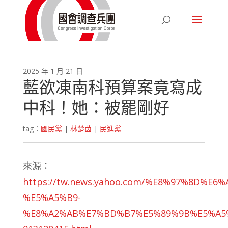
2025 年 1 月 21 日
藍欲凍南科預算案竟寫成
中科！她：被罷剛好
tag：
國民黨
|
林楚茵
|
民進黨
來源：
https://tw.news.yahoo.com/%E8%97%8D
%E5%A5%B9-
%E8%A2%AB%E7%BD%B7%E5%89%9B%E5%A5