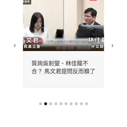
重建
質詢吳釗燮、林佳龍不
馬
氣衝
合？ 馬文君提問反而糗了
機
駁