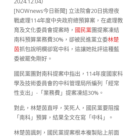
2024.12.04）
[NOWnews今日新聞] 立法院會20日挑燈夜
戰處理114年度中央政府總預算案，在處理教
育及文化委員會提案時，
國民黨
團提案凍結
南科預算業務費30%，卻被民進黨立委
林楚
茵
抓包說明欄卻寫中科，這讓她批評這種藍
委被罷免剛好。
國民黨團對南科提案中指出，114年度國家科
學及技術委員會的中科管理局所編列「經常
性支出」-「業務費」提案凍結30%。
對此，林楚茵直呼，笑死人，國民黨要阻擋
「南科」預算，結果全文在寫「中科」。
林楚茵諷刺，國民黨提案根本複製貼上前面