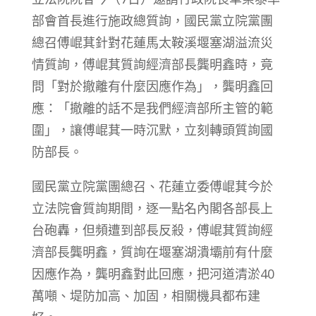
部會首長進行施政總質詢，國民黨立院黨團
總召傅崐萁針對花蓮馬太鞍溪堰塞湖溢流災
情質詢，傅崐萁質詢經濟部長龔明鑫時，竟
問「對於撤離有什麼因應作為」，龔明鑫回
應：「撤離的話不是我們經濟部所主管的範
圍」，讓傅崐萁一時沉默，立刻轉頭質詢國
防部長。
國民黨立院黨團總召、花蓮立委傅崐萁今於
立法院會質詢期間，逐一點名內閣各部長上
台砲轟，但頻遭到部長反殺，傅崐萁質詢經
濟部長龔明鑫，質詢在堰塞湖潰壩前有什麼
因應作為，龔明鑫對此回應，把河道清淤40
萬噸、堤防加高、加固，相關機具都布建