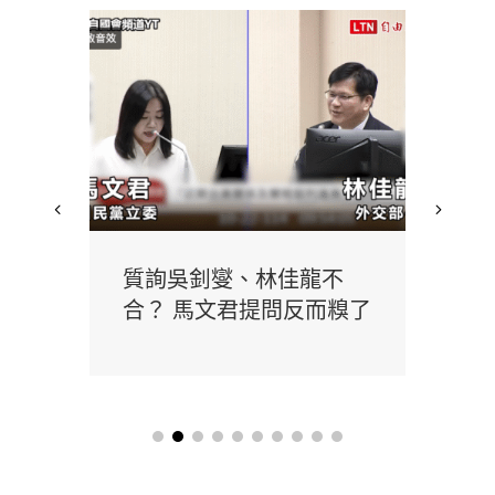
重建
質詢吳釗燮、林佳龍不
馬
氣衝
合？ 馬文君提問反而糗了
機
駁