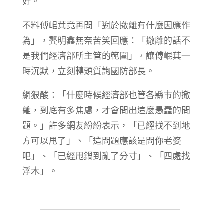
好。
不料傅崐萁竟再問「對於撤離有什麼因應作
為」，龔明鑫無奈苦笑回應：「撤離的話不
是我們經濟部所主管的範圍」，讓傅崐萁一
時沉默，立刻轉頭質詢國防部長。
網狠酸：「什麼時候經濟部也管各縣市的撤
離，到底有多焦慮，才會問出這麼愚蠢的問
題。」許多網友紛紛表示，「已經找不到地
方可以甩了」、「這問題應該是問你老婆
吧」、「已經甩鍋到亂了分寸」、「四處找
浮木」。