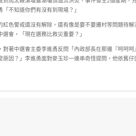
提到馬太鞍溪堰塞湖壩頂溢流洪災，事件發生2個星期，
勇「不知道你們有沒有到現場？」
的紅色警戒還沒有解除，還有像是要不要遷村等問題待解
中選會，「現在選務比救災重要？」
，對著中選會主委李進勇反問「內政部長在那邊『呵呵呵
麼原因？」李進勇面對麥玉珍一連串奇怪提問，他依舊仔