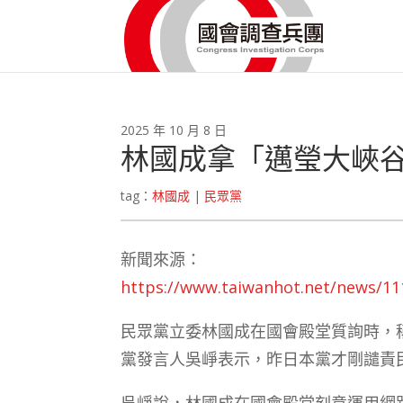
2025 年 10 月 8 日
林國成拿「邁瑩大峽
tag：
林國成
|
民眾黨
新聞來源：
https://www.taiwanhot.net/n
民眾黨立委林國成在國會殿堂質詢時，
黨發言人吳崢表示，昨日本黨才剛譴責
吳崢說，林國成在國會殿堂刻意運用網