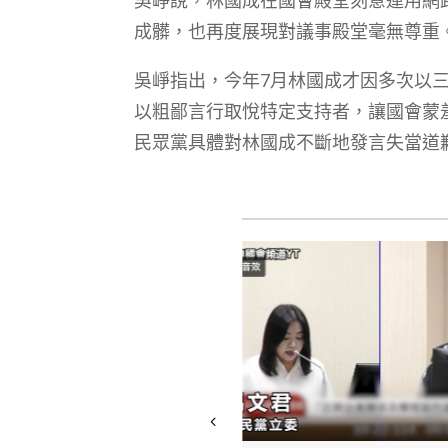
成髒，也再度展現對議事殿堂毫無尊重
吳崢指出，今年7月林國成才因多次以
以粗鄙言行取悅特定支持者，讓國會蒙
民眾黨具體對林國成不斷地發言失當道