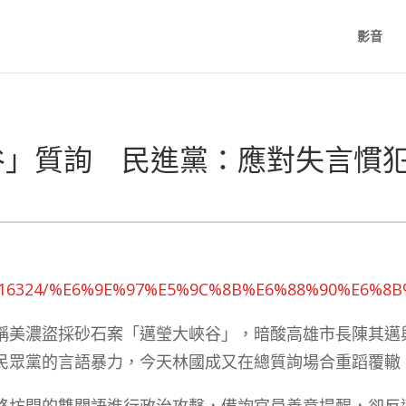
影音
谷」質詢 民進黨：應對失言慣
ews/1116324/%E6%9E%97%E5%9C%8B%E6%88%9
稱美濃盜採砂石案「邁瑩大峽谷」，暗酸高雄市長陳其邁
民眾黨的言語暴力，今天林國成又在總質詢場合重蹈覆轍
路坊間的雙關語進行政治攻擊，備詢官員善意提醒，卻反