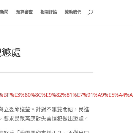
新聞
預算審查
相關評論
贊助我們
犯懲處
0%E6%8B%BF%E3%80%8C%E9%82%81%E7%91%A9%E
與立委邱議瑩。針對不雅雙關語，民進
，要求民眾黨應對失言慣犯做出懲處。
遭怒斥「我需要你來糾正？」不僅出口