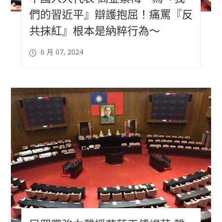
們的習近平』辯護抱屈！痛罵『反
共抹紅』根本是納粹行為～
6 月 07, 2024