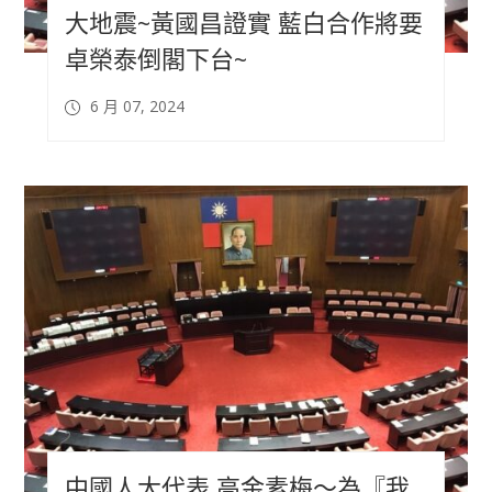
大地震~黃國昌證實 藍白合作將要
卓榮泰倒閣下台~
6 月 07, 2024
中國人大代表 高金素梅～為『我