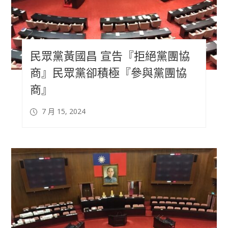
民眾黨黃國昌 宣告『拒絕黨團協
商』民眾黨卻積極『參與黨團協
商』
7 月 15, 2024