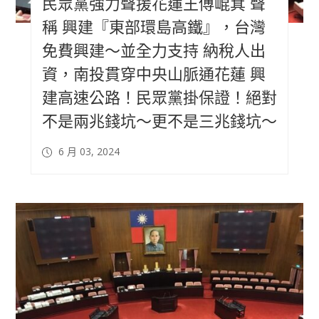
民眾黨強力聲援花蓮王傅崐萁 聲
稱 興建『東部環島高鐵』，台灣
免費興建～並全力支持 納稅人出
資，南投貫穿中央山脈通花蓮 興
建高速公路！民眾黨掛保證！絕對
不是兩兆錢坑～更不是三兆錢坑～
6 月 03, 2024