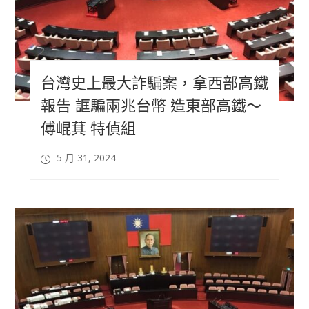
台灣史上最大詐騙案，拿西部高鐵
報告 誆騙兩兆台幣 造東部高鐵～
傅崐萁 特偵組
5 月 31, 2024