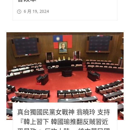
6 月 19, 2024
真台獨國民黨女戰神 翁曉玲 支持
『韓上習下 韓國瑜推翻反賊習近