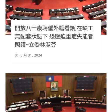
開放八十歲聘僱外籍看護,在缺工
無配套狀態下 恐壓迫重症失能者
照護~立委林淑芬
5 月 31, 2024