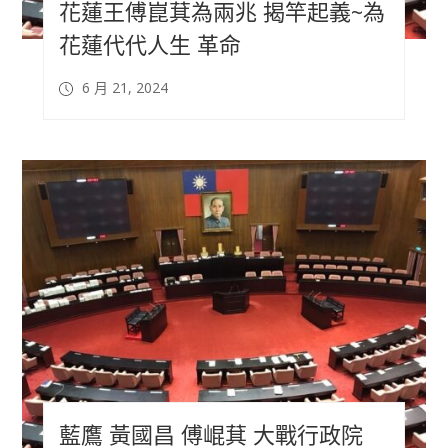
花蓮王傅崑萁為兩兆 揭竿起義~為
花蓮代代人生 革命
6 月 21, 2024
藍鷹 黃國昌 傅崐萁 大戰行政院