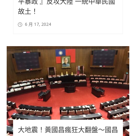
平暴政 』反攻大陸 一統中華民國
故土！
6 月 17, 2024
大地震！黃國昌瘋狂大翻盤～國昌