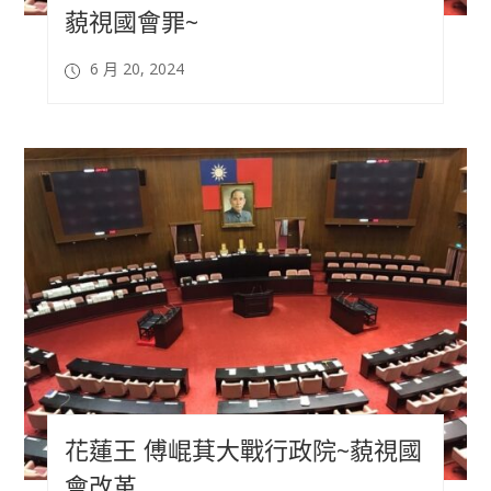
藐視國會罪~
6 月 20, 2024
花蓮王 傅崐萁大戰行政院~藐視國
會改革