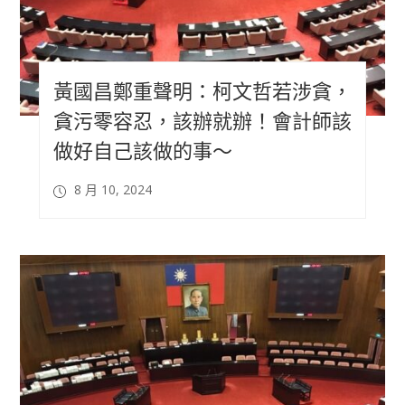
黃國昌鄭重聲明：柯文哲若涉貪，
貪污零容忍，該辦就辦！會計師該
做好自己該做的事～
8 月 10, 2024