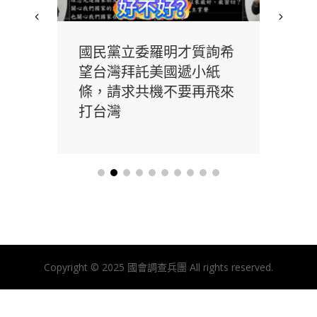
實境
國民黨立委羅明才質詢希
花
電視
望台灣拜託美國遞小紙
撤
條，請求共機不要再飛來
責
打台灣
政
Copyright © 2025 國會調查兵團 All rights reserved.