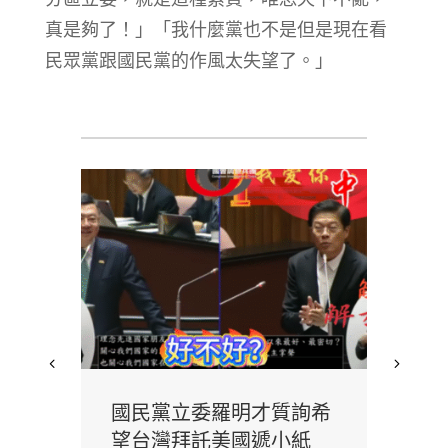
真是夠了！」「我什麼黨也不是但是現在看
民眾黨跟國民黨的作風太失望了。」
實境
國民黨立委羅明才質詢希
花
電視
望台灣拜託美國遞小紙
撤