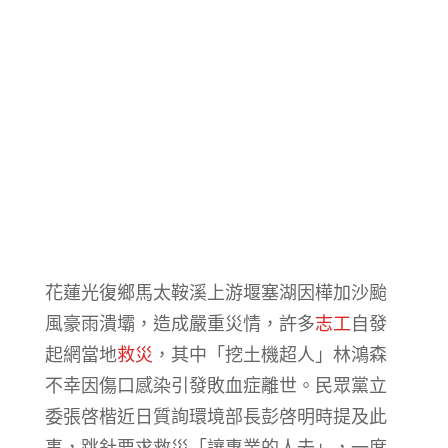
花蓮光復鄉馬太鞍溪上游堰塞湖因樺加沙颱
風豪雨潰壩，造成嚴重災情，許多
志工
自發
起網當地
救災
，其中「挖土機超人」林鴻森
不幸因傷口感染引發敗血症離世。民眾黨立
委張啓楷近日質詢環境部長彭啓明時提及此
事，跳針要求救災「讓專業的人去」，一席