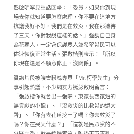
彭啟明罕見重話回擊：「委員，如果你到現
場去你就知道要怎麼處理，你不要在這地方
抗議我好不好。我們是在救災，我在那邊待
了三天，你對我說這樣的話。」強調自己身
為花蓮人，一定會保護眾人並希望災民可以
儘速恢復正常生活。張啟楷則表示：「所以
你現在還是不願意修正，沒關係」。
質詢片段被臉書粉絲專頁「Mr.柯學先生」分
享引起熱議，不少網友力挺彭啟明留言：
「張啟楷你就會出一張嘴，東家長西家短的
無貢獻的小醜」、「沒救災的比救災的還大
聲」、「你有去花蓮挖土了嗎？你去救災了
嗎？你在哭夭什麼？」「這就是民眾黨的不
分區立委，就是這種素質，唯恐天下不亂，