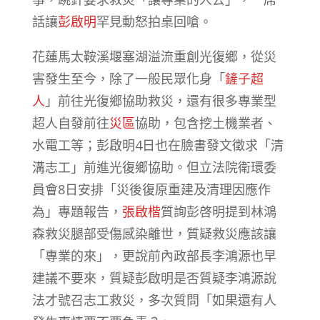
話讓
彭啟明
罕見動怒拍桌回嗆。
花蓮馬太鞍溪堰塞湖溢流重創光復鄉，從災
害發生至今，除了一般民眾化身「
鏟子超
人
」前往光復鄉協助救災，還有很多專業型
超人自發前往
災區
協助，包含挖土機業者、
水電工等；彭啟明4日也在臉書發文徵求「清
溝志工」前進光復鄉協助。但立法院衛環委
員會8日安排「災後復原重建及清理因應作
為」專題報告，
張啟楷
質詢彭啓明提到林鴻
森救災腿部受傷感染離世，質疑救災應該讓
「專業的來」，更說前內政部長李鴻源也早
建議不要來，質疑彭啟明是否質疑李鴻源說
法才號召志工救災，多次質問「如果還有人