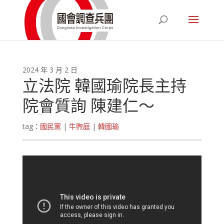
2024 年 3 月 2 日
立法院 韓國瑜院長主持
院會質詢 陳建仁～
tag：
國民黨
|
牛煦庭
|
韓國瑜