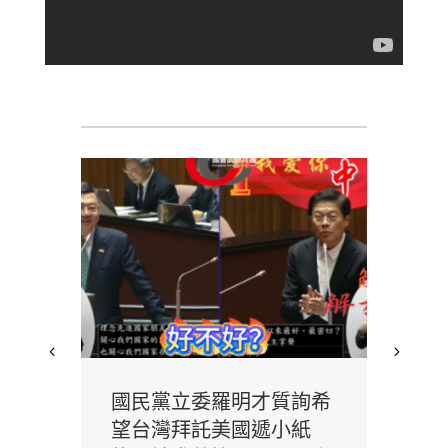
實境
國民黨立委羅明才質詢希
花
電視
望台灣拜託美國遞小紙
撤