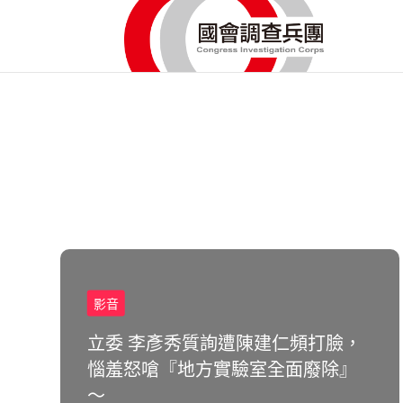
影音
立委 李彥秀質詢遭陳建仁頻打臉，
惱羞怒嗆『地方實驗室全面廢除』
～