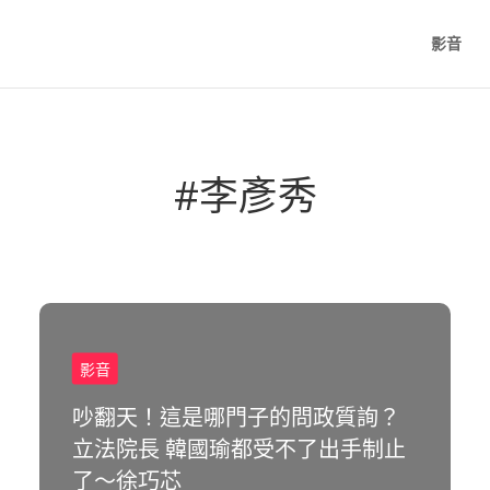
影音
#李彥秀
影音
吵翻天！這是哪門子的問政質詢？
立法院長 韓國瑜都受不了出手制止
了～徐巧芯