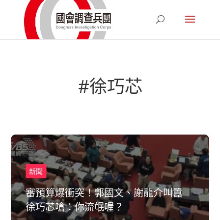
#徐巧芯
新聞
審預算爆衝突！郭國文、謝龍介叫囂
徐巧芯嗆：你流氓喔？