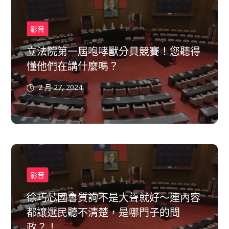
影音
立法院第一屆咆哮獸分貝競賽！您聽得
懂他們在講什麼嗎？
2 月 27, 2024
影音
徐巧芯國會質詢不是大聲就好～連內容
都讓選民聽不清楚，是哪門子的問
政？！