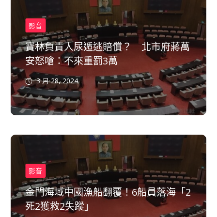
影音
寶林負責人尿遁逃賠償？ 北市府蔣萬
安怒嗆：不來重罰3萬
3 月 28, 2024
影音
金門海域中國漁船翻覆！6船員落海「2
死2獲救2失蹤」