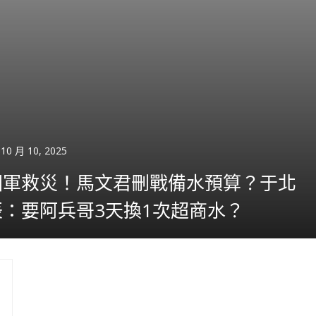
10 月 10, 2025
國軍救災！馬文君刪戰備水預算？于北
辰：要阿兵哥3天換1次超商水？