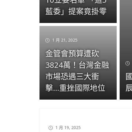
藍委」提案竟掛零
1 月 21, 2025
金管會預算遭砍
3824萬！台灣金融
市場恐遇三大衝
擊…重挫國際地位
1 月 19, 2025