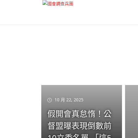
10 月 22, 2025
假開會真怠惰！公
督盟曝表現倒數前
10立委名單 「這5