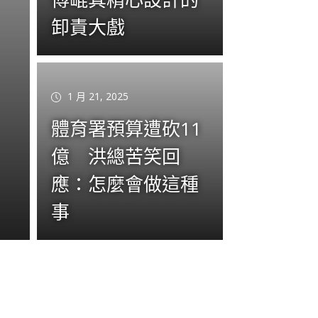
卸責大戲
1 月 21, 2025
體育署預算遭砍11
億 洪總苦笑回
應：怎麼會做這種
事